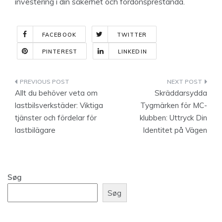
investering i din säkerhet och fordonsprestanda.
FACEBOOK
TWITTER
PINTEREST
LINKEDIN
Indlægsnavigation
Allt du behöver veta om
Skräddarsydda
lastbilsverkstäder: Viktiga
Tygmärken för MC-
tjänster och fördelar för
klubben: Uttryck Din
lastbilägare
Identitet på Vägen
Søg
Søg