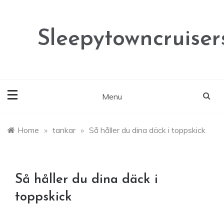
Skip
to
content
Sleepytowncruisers
Menu
Home
»
tankar
»
Så håller du dina däck i toppskick
Så håller du dina däck i
toppskick