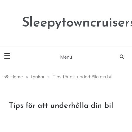
Skip
to
content
Sleepytowncruisers
Menu
Home
»
tankar
»
Tips för att underhålla din bil
Tips för att underhålla din bil