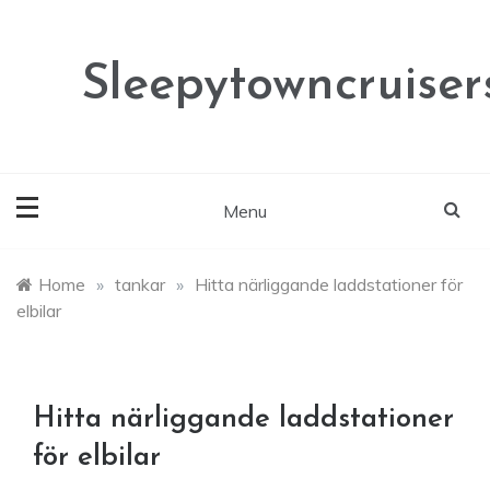
Skip
to
content
Sleepytowncruisers
Menu
Home
»
tankar
»
Hitta närliggande laddstationer för
elbilar
Hitta närliggande laddstationer
för elbilar